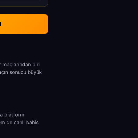
l
 maçlarından biri
maçın sonucu büyük
ca platform
em de canlı bahis