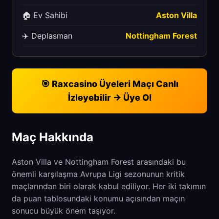
🏠 Ev Sahibi
Aston Villa
✈️ Deplasman
Nottingham Forest
🎯 Raxcasino Üyeleri Maçı Canlı
İzleyebilir → Üye Ol
Maç Hakkında
Aston Villa ve Nottingham Forest arasındaki bu
önemli karşılaşma Avrupa Ligi sezonunun kritik
maçlarından biri olarak kabul ediliyor. Her iki takımın
da puan tablosundaki konumu açısından maçın
sonucu büyük önem taşıyor.