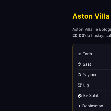
Aston Villa
Aston Villa ile Bol
20:00
'de başlayacak
📅 Tarih
⏰ Saat
📺 Yayıncı
🏆 Lig
🏠 Ev Sahibi
✈️ Deplasman