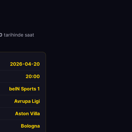
0
tarihinde saat
2026-04-20
20:00
beIN Sports 1
Avrupa Ligi
Aston Villa
Bologna