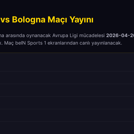
 vs Bologna Maçı Yayını
ogna arasında oynanacak Avrupa Ligi mücadelesi
2026-04-2
. Maç beIN Sports 1 ekranlarından canlı yayınlanacak.