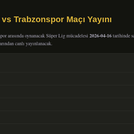
 vs Trabzonspor Maçı Yayını
2026-04-16
spor arasında oynanacak Süper Lig mücadelesi
tarihinde s
rından canlı yayınlanacak.