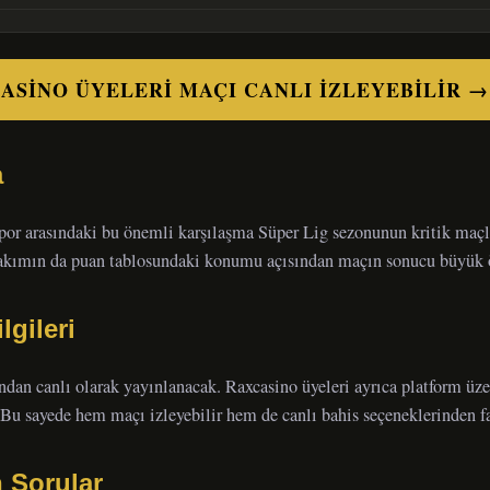
CASINO ÜYELERI MAÇI CANLI İZLEYEBILIR →
a
or arasındaki bu önemli karşılaşma Süper Lig sezonunun kritik maçla
 takımın da puan tablosundaki konumu açısından maçın sonucu büyük 
lgileri
dan canlı olarak yayınlanacak. Raxcasino üyeleri ayrıca platform üzer
 Bu sayede hem maçı izleyebilir hem de canlı bahis seçeneklerinden fa
 Sorular