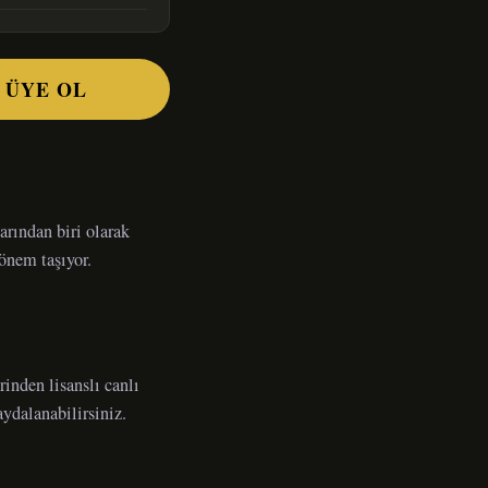
 ÜYE OL
rından biri olarak
önem taşıyor.
inden lisanslı canlı
ydalanabilirsiniz.