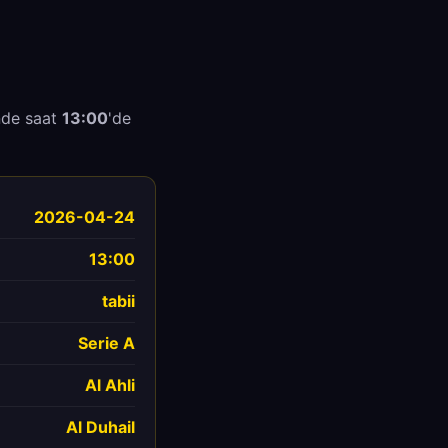
nde saat
13:00
'de
2026-04-24
13:00
tabii
Serie A
Al Ahli
Al Duhail