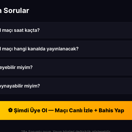
n Sorular
l maçı saat kaçta?
il maçı hangi kanalda yayınlanacak?
leyebilir miyim?
oynayabilir miyim?
⚽ Şimdi Üye Ol — Maçı Canlı İzle + Bahis Yap
18+ Sorumlu oyun. Yayın bilgileri değişiklik gösterebilir.